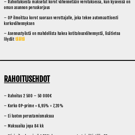
– Rahoituksesta maksetut korot vähennetään verotuksessa, kun kyseessä on
oman asunnon peruskorjaus
– OP ilmoittaa korot suoraan verottajalle, joka tekee automaattisesti
korkovähennyksen
– Asennustyöstä on mahdollista hakea kotitalousvähennystä, lisätietoa
löydät
täältä
RAHOITUSEHDOT
– Rahoitus 2 500 – 50 000€
– Korko OP-prime + 6,95% = 7,20%
– Ei luoton perustamismaksua
– Maksuaika jopa 84 kk