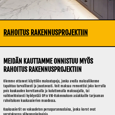
RAHOITUS RAKENNUSPROJEKTIIN
MEIDÄN KAUTTAMME ONNISTUU MYÖS
RAHOITUS RAKENNUSPROJEKTIIN
Olemme ottaneet käyttöön maksutapoja, jonka avulla maksuliikenne
tapahtuu turvallisesti ja joustavasti. Voit maksaa remonttisi joko kerralla
pois kuukauden korottamalla ja kuluttomalla maksuajalla, tai
vaihtoehtoisesti hyödyntää OP:n VIK-Rakennuksen asiakkaille tarjoaman
rahoituksen kuukausierien muodossa.
Kuukausierät on vakuudeton perusparannuslaina, jonka korot ovat
verotuksessa vähennyskelpoisia.