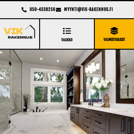
050-4338256
MYYNTI@VIK-RAKENNUS.FI
VALMISTERASSIT
VALIKKO