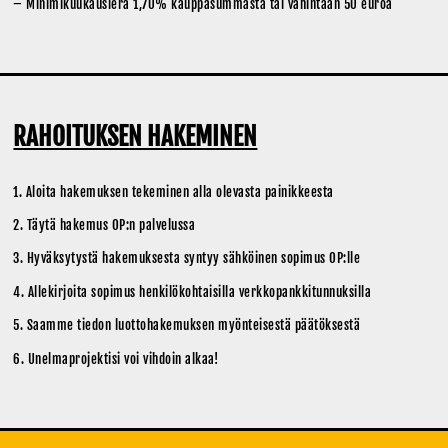
– Minimikuukausierä 1,70% kauppasummasta tai vähintään 50 euroa
RAHOITUKSEN HAKEMINEN
1. Aloita hakemuksen tekeminen alla olevasta painikkeesta
2. Täytä hakemus OP:n palvelussa
3. Hyväksytystä hakemuksesta syntyy sähköinen sopimus OP:lle
4. Allekirjoita sopimus henkilökohtaisilla verkkopankkitunnuksilla
5. Saamme tiedon luottohakemuksen myönteisestä päätöksestä
6. Unelmaprojektisi voi vihdoin alkaa!