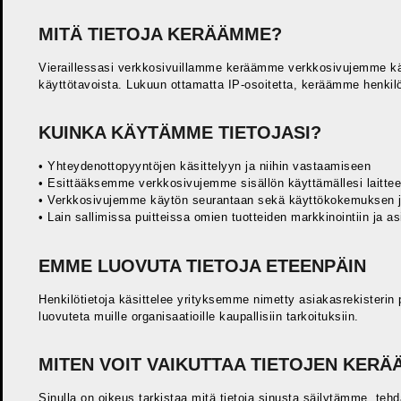
MITÄ TIETOJA KERÄÄMME?
Vieraillessasi verkkosivuillamme keräämme verkkosivujemme käytt
käyttötavoista. Lukuun ottamatta IP-osoitetta, keräämme henkilöt
KUINKA KÄYTÄMME TIETOJASI?
• Yhteydenottopyyntöjen käsittelyyn ja niihin vastaamiseen
• Esittääksemme verkkosivujemme sisällön käyttämällesi laitteell
• Verkkosivujemme käytön seurantaan sekä käyttökokemuksen j
• Lain sallimissa puitteissa omien tuotteiden markkinointiin ja a
EMME LUOVUTA TIETOJA ETEENPÄIN
Henkilötietoja käsittelee yrityksemme nimetty asiakasrekisterin p
luovuteta muille organisaatioille kaupallisiin tarkoituksiin.
MITEN VOIT VAIKUTTAA TIETOJEN KERÄ
Sinulla on oikeus tarkistaa mitä tietoja sinusta säilytämme, tehd