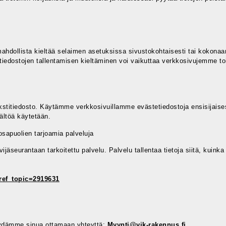
mahdollista kieltää selaimen asetuksissa sivustokohtaisesti tai kokona
etiedostojen tallentamisen kieltäminen voi vaikuttaa verkkosivujemme to
 tekstitiedosto. Käytämme verkkosivuillamme evästetiedostoja ensisijai
ältöä käytetään.
sapuolien tarjoamia palveluja
jäseurantaan tarkoitettu palvelu. Palvelu tallentaa tietoja siitä, kuinka k
ref_topic=2919631
 pyydämme sinua ottamaan yhteyttä:
Myynti@vik-rakennus.fi