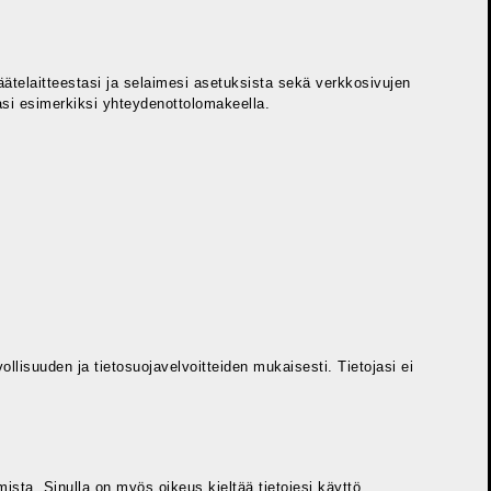
ätelaitteestasi ja selaimesi asetuksista sekä verkkosivujen
jasi esimerkiksi yhteydenottolomakeella.
llisuuden ja tietosuojavelvoitteiden mukaisesti. Tietojasi ei
mista. Sinulla on myös oikeus kieltää tietojesi käyttö