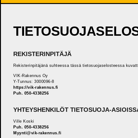
TIETOSUOJASELO
REKISTERINPITÄJÄ
Rekisterinpitäjänä suhteessa tässä tietosuojaselosteessa kuvat
VIK-Rakennus Oy
Y-Tunnus: 3000096-8
https://vik-rakennus.fi
Puh. 050-4338256
YHTEYSHENKILÖT TIETOSUOJA-ASIOISS
Ville Koski
Puh. 050-4338256
Myynti@vik-rakennus.fi