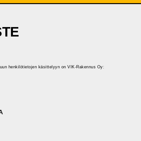
STE
tuun henkilötietojen käsittelyyn on VIK-Rakennus Oy:
A