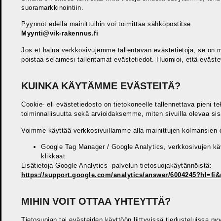
suoramarkkinointiin.
Pyynnöt edellä mainittuihin voi toimittaa sähköpostitse
Myynti@vik-rakennus.fi
Jos et halua verkkosivujemme tallentavan evästetietoja, se on 
poistaa selaimesi tallentamat evästetiedot. Huomioi, että eväst
KUINKA KÄYTÄMME EVÄSTEITÄ?
Cookie- eli evästetiedosto on tietokoneelle tallennettava pieni
toiminnallisuutta sekä arvioidaksemme, miten sivuilla olevaa sis
Voimme käyttää verkkosivuillamme alla mainittujen kolmansien o
Google Tag Manager / Google Analytics,
verkkosivujen kävi
klikkaat.
Lisätietoja Google Analytics -palvelun tietosuojakäytännöistä:
https://support.google.com/analytics/answer/6004245?hl=fi&
MIHIN VOIT OTTAA YHTEYTTÄ?
Tietosuojan tai evästeiden käyttöön liittyvissä tiedusteluissa