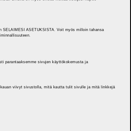
an
SELAIMESI ASETUKSISTA
. Voit myös milloin tahansa
iminnallisuuteen.
sesti parantaaksemme sivujen käyttökokemusta ja
auan viivyt sivustolla, mitä kautta tulit sivulle ja mitä linkkejä