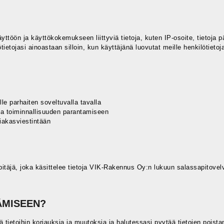
öön ja käyttökokemukseen liittyviä tietoja, kuten IP-osoite, tietoja pä
ietojasi ainoastaan silloin, kun käyttäjänä luovutat meille henkilötieto
e parhaiten soveltuvalla tavalla
a toiminnallisuuden parantamiseen
siakasviestintään
itäjä, joka käsittelee tietoja VIK-Rakennus Oy:n lukuun salassapitovelvo
ÄMISEEN?
ä tietoihin korjauksia ja muutoksia ja halutessasi pyytää tietojen poista