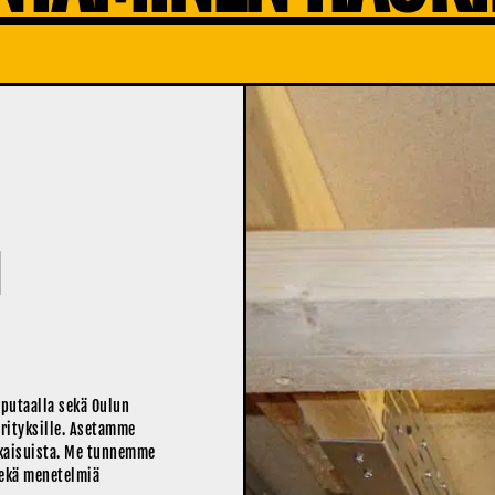
N
putaalla sekä Oulun
 yrityksille. Asetamme
tkaisuista. Me tunnemme
sekä menetelmiä