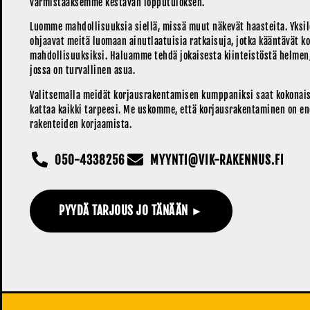
varmistaaksemme kestävän lopputuloksen.
Luomme mahdollisuuksia siellä, missä muut näkevät haasteita. Yksilöl
ohjaavat meitä luomaan ainutlaatuisia ratkaisuja, jotka kääntävät k
mahdollisuuksiksi. Haluamme tehdä jokaisesta kiinteistöstä helmen,
jossa on turvallinen asua.
Valitsemalla meidät korjausrakentamisen kumppaniksi saat kokonais
kattaa kaikki tarpeesi. Me uskomme, että korjausrakentaminen on e
rakenteiden korjaamista.
050-4338256
MYYNTI@VIK-RAKENNUS.FI
PYYDÄ TARJOUS JO TÄNÄÄN ►