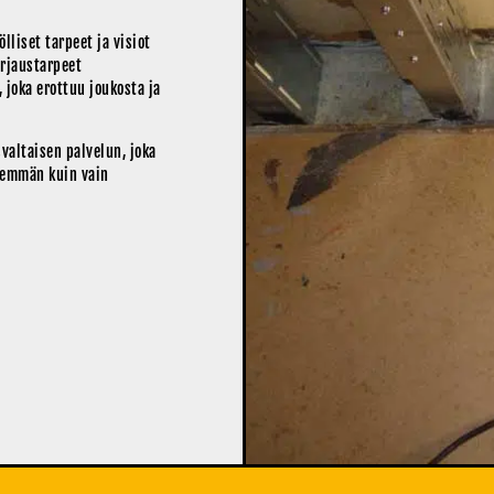
liset tarpeet ja visiot
orjaustarpeet
 joka erottuu joukosta ja
valtaisen palvelun, joka
nemmän kuin vain