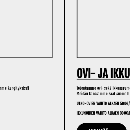
OVI- JA IK
ämme kengityksissä
Toteutamme ovi- sekä ikkunaremon
Meidän kanssamme saat suomalais
ULKO-OVIEN VAIHTO ALKAEN 500€/K
IKKUNOIDEN VAIHTO ALKAEN 300€/K