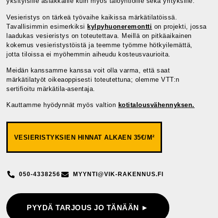
yksityisille asiakkaille kuin myös taloyhtiöille sekä yrityksille.
Vesieristys on tärkeä työvaihe kaikissa märkätilatöissä.
Tavallisimmin esimerkiksi
kylpyhuoneremontti
on projekti, jossa
laadukas vesieristys on toteutettava. Meillä on pitkäaikainen
kokemus vesieristystöistä ja teemme työmme hötkyilemättä,
jotta tiloissa ei myöhemmin aiheudu kosteusvaurioita.
Meidän kanssamme kanssa voit olla varma, että saat
märkätilatyöt oikeaoppisesti toteutettuna; olemme VTT:n
sertifioitu märkätila-asentaja.
Kauttamme hyödynnät myös valtion
kotitalousvähennyksen.
VESIERISTYKSIEN HINNAT ALKAEN 35€/M²
050-4338256
MYYNTI@VIK-RAKENNUS.FI
PYYDÄ TARJOUS JO TÄNÄÄN ►