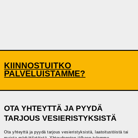
KIINNOSTUITKO
PALVELUISTAMME?
OTA YHTEYTTÄ JA PYYDÄ
TARJOUS VESIERISTYKSISTÄ
Ota yhteyttä ja pyydä tarjous vesieristyksistä, laatoitustöistä tai
muista märkätilatöistä. Yhteydenoton jälkeen tulemme