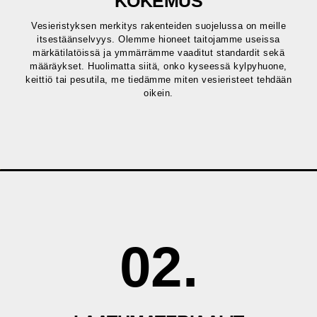
KOKEMUS
Vesieristyksen merkitys rakenteiden suojelussa on meille
itsestäänselvyys. Olemme hioneet taitojamme useissa
märkätilatöissä ja ymmärrämme vaaditut standardit sekä
määräykset. Huolimatta siitä, onko kyseessä kylpyhuone,
keittiö tai pesutila, me tiedämme miten vesieristeet tehdään
oikein.
02.