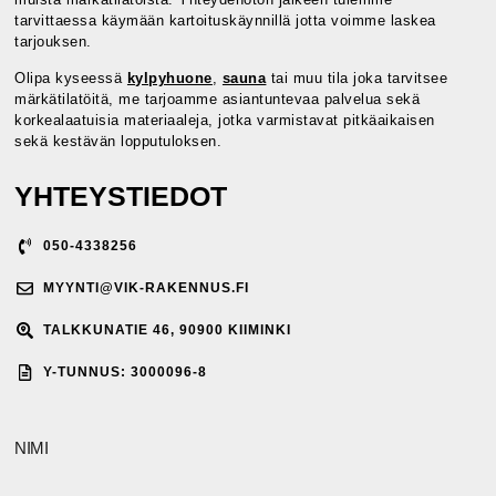
tarvittaessa käymään kartoituskäynnillä jotta voimme laskea
tarjouksen.
Olipa kyseessä
kylpyhuone
,
sauna
tai muu tila joka tarvitsee
märkätilatöitä, me tarjoamme asiantuntevaa palvelua sekä
korkealaatuisia materiaaleja, jotka varmistavat pitkäaikaisen
sekä kestävän lopputuloksen.
YHTEYSTIEDOT
050-4338256
MYYNTI@VIK-RAKENNUS.FI
TALKKUNATIE 46, 90900 KIIMINKI
Y-TUNNUS: 3000096-8
NIMI