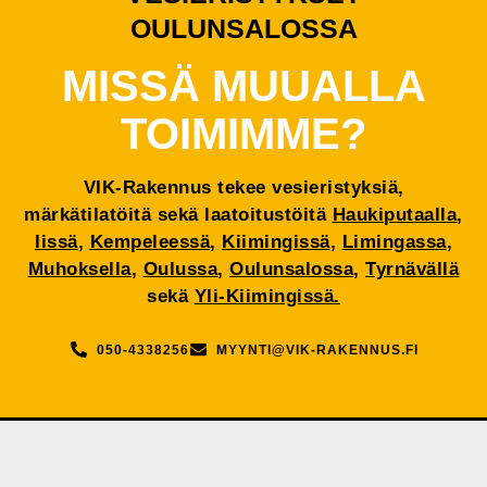
OULUNSALOSSA
MISSÄ MUUALLA
TOIMIMME?
VIK-Rakennus tekee vesieristyksiä,
märkätilatöitä sekä laatoitustöitä
Haukiputaalla
,
Iissä
,
Kempeleessä
,
Kiimingissä
,
Limingassa
,
Muhoksella
,
Oulussa
,
Oulunsalossa
,
Tyrnävällä
sekä
Yli-Kiimingissä.
050-4338256
MYYNTI@VIK-RAKENNUS.FI