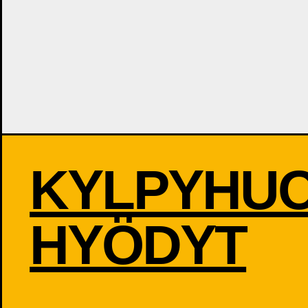
KYLPYHU
HYÖDYT