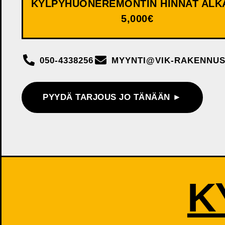
KYLPYHUONEREMONTIN HINNAT ALK
5,000€
050-4338256
MYYNTI@VIK-RAKENNUS
PYYDÄ TARJOUS JO TÄNÄÄN ►
K