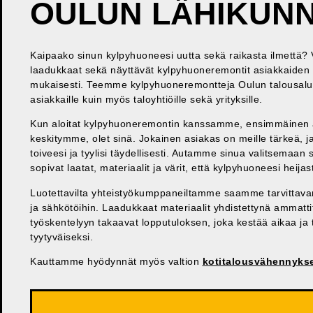
OULUN LÄHIKUNN
Kaipaako sinun kylpyhuoneesi uutta sekä raikasta ilmettä
laadukkaat sekä näyttävät kylpyhuoneremontit asiakkaiden v
mukaisesti. Teemme kylpyhuoneremontteja Oulun talousalueel
asiakkaille kuin myös taloyhtiöille sekä yrityksille.
Kun aloitat kylpyhuoneremontin kanssamme, ensimmäinen 
keskitymme, olet sinä. Jokainen asiakas on meille tärkeä
toiveesi ja tyylisi täydellisesti. Autamme sinua valitsemaa
sopivat laatat, materiaalit ja värit, että kylpyhuoneesi heija
Luotettavilta yhteistyökumppaneiltamme saamme tarvittav
ja sähkötöihin. Laadukkaat materiaalit yhdistettynä ammatti
työskentelyyn takaavat lopputuloksen, joka kestää aikaa ja
tyytyväiseksi.
Kauttamme hyödynnät myös valtion
kotitalousvähennyks