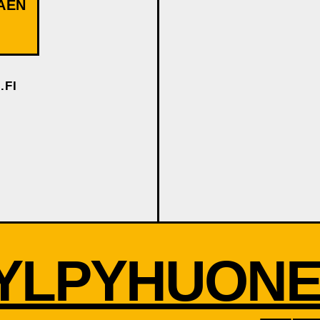
AEN
.FI
YLPYHUONE