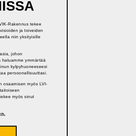
ISSA
? VIK-Rakennus tekee
isioiden ja toiveiden
la niin yksityisille
asia, johon
, ja haluamme ymmärtää
n sinun kylpyhuoneeseesi
staa persoonallisuuttasi.
an osaamisen myös LVI-
taitoiseen
 tekee myös sinut
en.