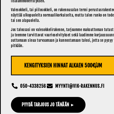
lisälämmöneristyksen.
Valesokkeli, tai piilosokkeli, on rakennusalan termi perustusrakentee
näyttää ulkopuolelta normaalikorkuiselta, mutta talon runko on tod
tai sen alapuolella.
Jos talossasi on valesokkelirakenne, tarjoamme maksuttoman tutus
ja teemme tarvittavat vaurioselvitykset sekä laadimme korjaussuun
auttamaan sinua turvaamaan ja kunnostamaan talosi, jotta se pysyy 
pitkään.
KENGITYKSIEN HINNAT ALKAEN 500€/JM
050-4338256
MYYNTI@VIK-RAKENNUS.FI
PYYDÄ TARJOUS JO TÄNÄÄN ►