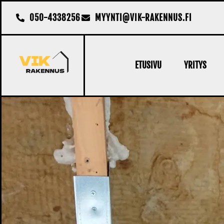
050-4338256
MYYNTI@VIK-RAKENNUS.FI
ETUSIVU
YRITYS