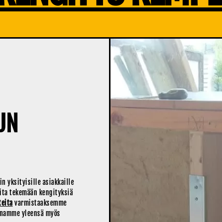
UN
 yksityisille asiakkaille
iita tekemään kengityksiä
teita
varmistaaksemme
ennamme yleensä myös