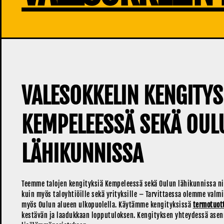
VALESOKKELIN KENGITYS
KEMPELEESSÄ SEKÄ OUL
LÄHIKUNNISSA
Teemme talojen kengityksiä Kempeleessä sekä Oulun lähikunnissa niin
kuin myös taloyhtiöille sekä yrityksille – Tarvittaessa olemme valm
myös Oulun alueen ulkopuolella. Käytämme kengityksissä
termotuot
kestävän ja laadukkaan lopputuloksen. Kengityksen yhteydessä as