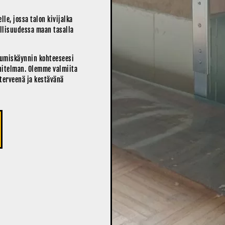
lle, jossa talon kivijalka
ellisuudessa maan tasalla
tumiskäynnin kohteeseesi
nitelman. Olemme valmiita
terveenä ja kestävänä