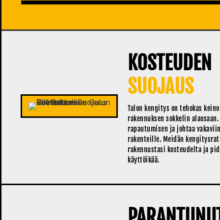
KOSTEUDEN
SUOJAUS
Talon kengitys on tehokas kein
rakennuksen sokkelin alaosaan.
rapautumisen ja johtaa vakaviin
rakenteille. Meidän kengitysra
rakennustasi kosteudelta ja pi
käyttöikää.
PARANTUNU