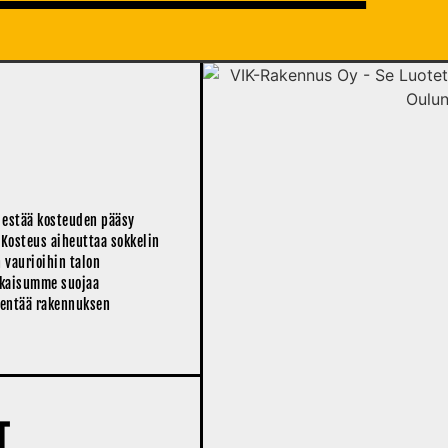
o estää kosteuden pääsy
 Kosteus aiheuttaa sokkelin
 vaurioihin talon
tkaisumme suojaa
dentää rakennuksen
T