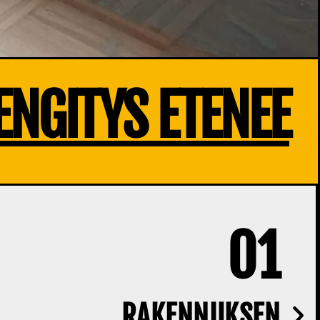
ENGITYS ETENEE
01
RAKENNUKSEN