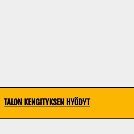
TALON KENGITYKSEN HYÖDYT