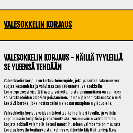
VALESOKKELIN KORJAUS
VALESOKKELIN KORJAUS - NÄILLÄ TYYLEILLÄ
SE YLEENSÄ TEHDÄÄN
Valesokkelin korjaus on tärkeä toimenpide, joka parantaa rakennuksen
suojaa kosteudelta ja vahvistaa sen rakennetta. Valesokkelin
korjausprosessi sisältää useita vaiheita, joista ensimmäinen on vanhojen
seinärakenteiden alaosien poistaminen. Tämän jälkeen rakennetaan uusi
kestävä koroke, joka nostaa seinän alaosan maapinnan yläpuolelle.
Valesokkelin korjaus voidaan toteuttaa kolmella eri tavalla, ja valinta
riippuu usein budjetista ja vaatimuksista. Ensimmäinen vaihtoehto on
korjata sokkeli valamalla betoni muottiin. Toinen vaihtoehto on muurata
korotus kevytbetoniharkoista. Kolmas vaihtoehto käyttää teräsjalkoja