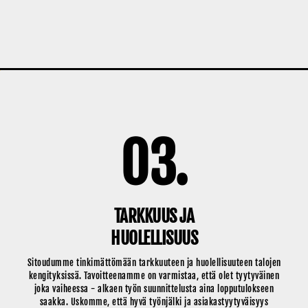
03.
TARKKUUS JA
HUOLELLISUUS
Sitoudumme tinkimättömään tarkkuuteen ja huolellisuuteen talojen
kengityksissä. Tavoitteenamme on varmistaa, että olet tyytyväinen
joka vaiheessa - alkaen työn suunnittelusta aina lopputulokseen
saakka. Uskomme, että hyvä työnjälki ja asiakastyytyväisyys