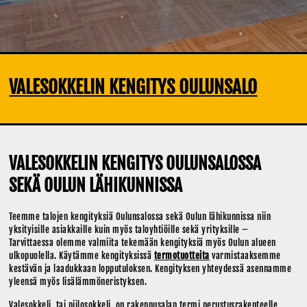
VALESOKKELIN KENGITYS OULUNSALO
VALESOKKELIN KENGITYS OULUNSALOSSA
SEKÄ OULUN LÄHIKUNNISSA
Teemme talojen kengityksiä Oulunsalossa sekä Oulun lähikunnissa niin
yksityisille asiakkaille kuin myös taloyhtiöille sekä yrityksille –
Tarvittaessa olemme valmiita tekemään kengityksiä myös Oulun alueen
ulkopuolella. Käytämme kengityksissä
termotuotteita
varmistaaksemme
kestävän ja laadukkaan lopputuloksen. Kengityksen yhteydessä asennamme
yleensä myös lisälämmöneristyksen.
Valesokkeli, tai piilosokkeli, on rakennusalan termi perustusrakenteelle,