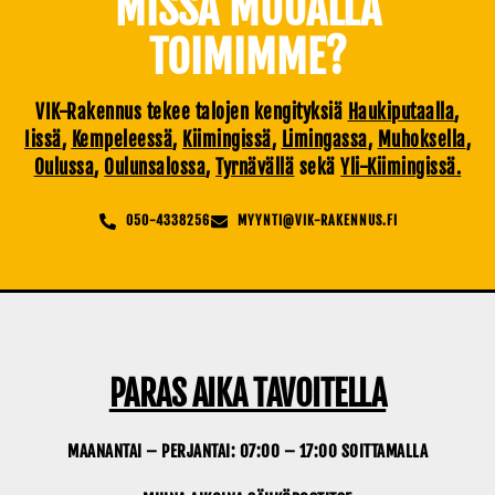
MISSÄ MUUALLA
TOIMIMME?
VIK-Rakennus tekee talojen kengityksiä
Haukiputaalla
,
Iissä
,
Kempeleessä
,
Kiimingissä
,
Limingassa
,
Muhoksella
,
Oulussa
,
Oulunsalossa
,
Tyrnävällä
sekä
Yli-Kiimingissä.
050-4338256
MYYNTI@VIK-RAKENNUS.FI
PARAS AIKA TAVOITELLA
MAANANTAI – PERJANTAI: 07:00 – 17:00 SOITTAMALLA