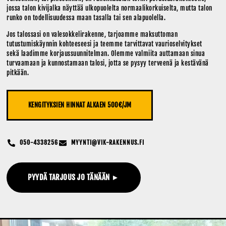
jossa talon kivijalka näyttää ulkopuolelta normaalikorkuiselta, mutta talon
runko on todellisuudessa maan tasalla tai sen alapuolella.
Jos talossasi on valesokkelirakenne, tarjoamme maksuttoman
tutustumiskäynnin kohteeseesi ja teemme tarvittavat vaurioselvitykset
sekä laadimme korjaussuunnitelman. Olemme valmiita auttamaan sinua
turvaamaan ja kunnostamaan talosi, jotta se pysyy terveenä ja kestävänä
pitkään.
KENGITYKSIEN HINNAT ALKAEN 500€/JM
050-4338256
MYYNTI@VIK-RAKENNUS.FI
PYYDÄ TARJOUS JO TÄNÄÄN ►