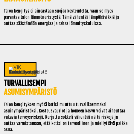
Talon kengitys ei ainoastaan suojaa kosteudelta, vaan se myös
parantaa talon lämmöneristystä. Tämä vähentää lämpöhävikkiä ja
auttaa säästämään energiaa ja rahaa lämmityskuluissa.
TURVALLISEMPI
ASUMISYMPÄRISTÖ
Talon kengityksen myötä kotisi muuttuu turvallisemmaksi
asuinympäristöksi. Kosteusvauriot ja homeen kasvu voivat aiheuttaa
vakavia terveysriskejä. Korjattu sokkeli vähentää näitä riskejä ja
auttaa varmistamaan, että kotisi on terveellinen ja miellyttävä paikka
asua.