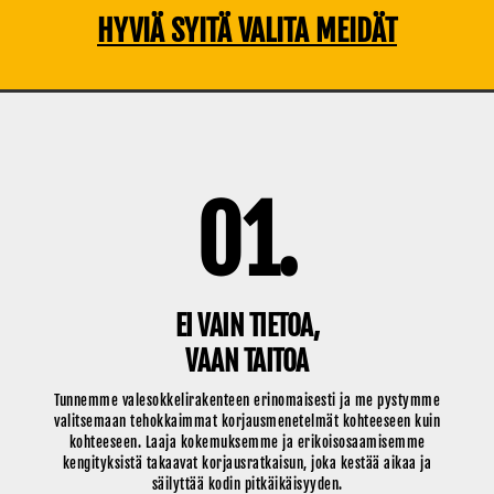
HYVIÄ SYITÄ VALITA MEIDÄT
01.
EI VAIN TIETOA,
VAAN TAITOA
Tunnemme valesokkelirakenteen erinomaisesti ja me pystymme
valitsemaan tehokkaimmat korjausmenetelmät kohteeseen kuin
kohteeseen. Laaja kokemuksemme ja erikoisosaamisemme
kengityksistä takaavat korjausratkaisun, joka kestää aikaa ja
säilyttää kodin pitkäikäisyyden.