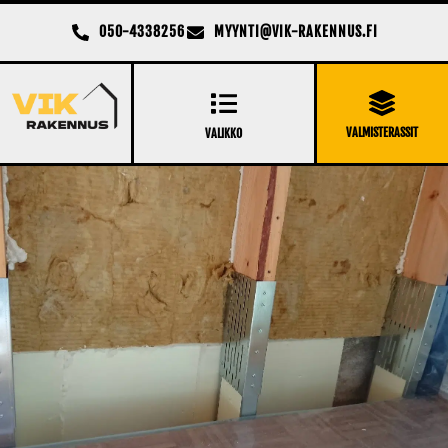
050-4338256
MYYNTI@VIK-RAKENNUS.FI
VALMISTERASSIT
VALIKKO