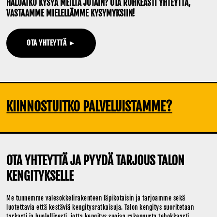
HALUATKO KYSYÄ MEILTÄ JOTAIN? OTA ROHKEASTI YHTEYTTÄ,
VASTAAMME MIELELLÄMME KYSYMYKSIIN!
OTA YHTEYTTÄ ►
KIINNOSTUITKO PALVELUISTAMME?
OTA YHTEYTTÄ JA PYYDÄ TARJOUS TALON
KENGITYKSELLE
Me tunnemme valesokkelirakenteen läpikotaisin ja tarjoamme sekä
luotettavia että kestäviä kengitysratkaisuja. Talon kengitys suoritetaan
tarkasti ja huolellisesti, jotta kengitys suojaa rakennusta tehokkaasti