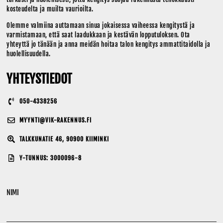
kosteudelta ja muilta vaurioilta.
Olemme valmiina auttamaan sinua jokaisessa vaiheessa kengitystä ja
varmistamaan, että saat laadukkaan ja kestävän lopputuloksen. Ota
yhteyttä jo tänään ja anna meidän hoitaa talon kengitys ammattitaidolla ja
huolellisuudella.
YHTEYSTIEDOT
050-4338256
MYYNTI@VIK-RAKENNUS.FI
TALKKUNATIE 46, 90900 KIIMINKI
Y-TUNNUS: 3000096-8
NIMI