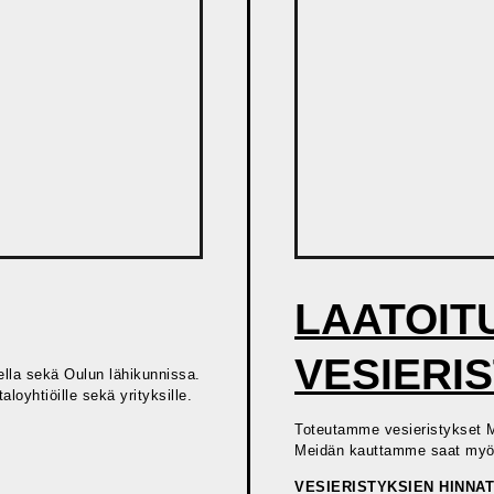
LAATOIT
VESIERI
lla sekä Oulun lähikunnissa.
loyhtiöille sekä yrityksille.
Toteutamme vesieristykset M
Meidän kauttamme saat myös 
VESIERISTYKSIEN HINNAT