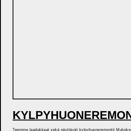
KYLPYHUONEREMON
Teemme laadukkaat sekä näyttävät kylpyhuoneremontit Muhokse