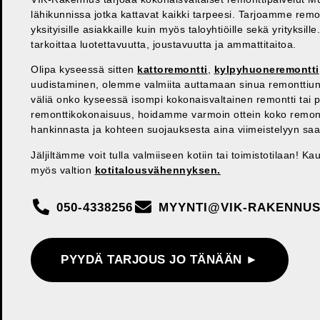
lähikunnissa jotka kattavat kaikki tarpeesi. Tarjoamme remo
yksityisille asiakkaille kuin myös taloyhtiöille sekä yrityksi
tarkoittaa luotettavuutta, joustavuutta ja ammattitaitoa.
Olipa kyseessä sitten
kattoremontti
,
kylpyhuoneremontti
uudistaminen, olemme valmiita auttamaan sinua remonttiun
väliä onko kyseessä isompi kokonaisvaltainen remontti tai 
remonttikokonaisuus, hoidamme varmoin ottein koko remont
hankinnasta ja kohteen suojauksesta aina viimeistelyyn sa
Jäljiltämme voit tulla valmiiseen kotiin tai toimistotilaan!
myös valtion
kotitalousvähennyksen.
050-4338256
MYYNTI@VIK-RAKENNUS
PYYDÄ TARJOUS JO TÄNÄÄN ►