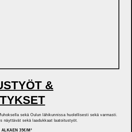
USTYÖT &
STYKSET
uhoksella sekä Oulun lähikunnissa huolellisesti sekä varmasti.
näyttävät sekä laadukkaat laatoitustyöt.
 ALKAEN 35€/M²