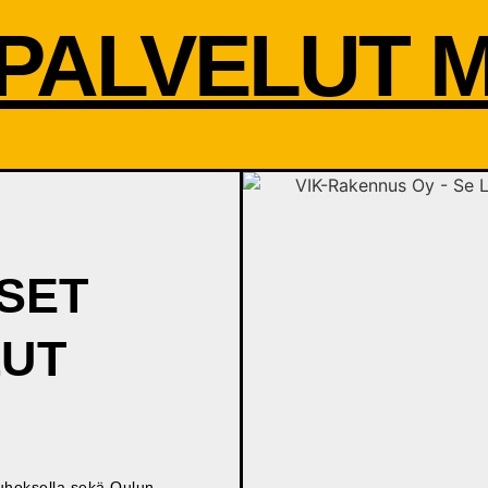
PALVELUT 
SET
LUT
uhoksella sekä Oulun