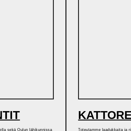
KATTORE
TIT
Toteutamme laadukkaita ja r
lla sekä Oulun lähikunnissa