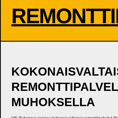
REMONTTI
KOKONAISVALTAI
REMONTTIPALVE
MUHOKSELLA
VIK-Rakennus tarjoaa kokonaisvaltaiset remonttipalvelut M