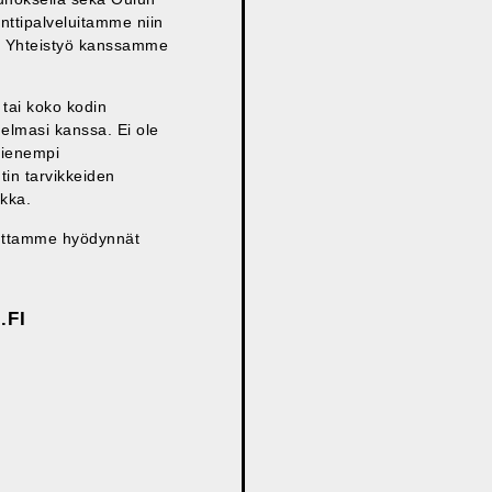
nttipalveluitamme niin
lle. Yhteistyö kanssamme
tai koko kodin
elmasi kanssa. Ei ole
pienempi
in tarvikkeiden
akka.
 Kauttamme hyödynnät
.FI